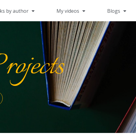
ks by author
My videos
Blogs
rojects