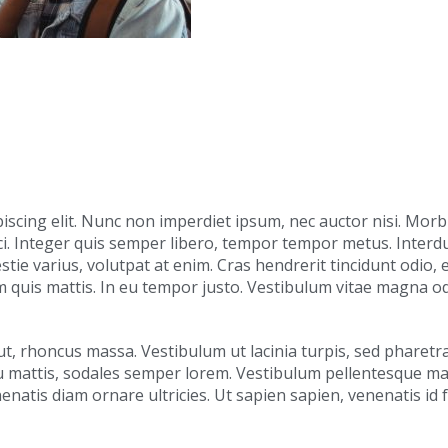
iscing elit. Nunc non imperdiet ipsum, nec auctor nisi. Morb
ci. Integer quis semper libero, tempor tempor metus. Inter
estie varius, volutpat at enim. Cras hendrerit tincidunt odio
m quis mattis. In eu tempor justo. Vestibulum vitae magna o
em ut, rhoncus massa. Vestibulum ut lacinia turpis, sed pharet
cu mattis, sodales semper lorem. Vestibulum pellentesque mas
natis diam ornare ultricies. Ut sapien sapien, venenatis id f