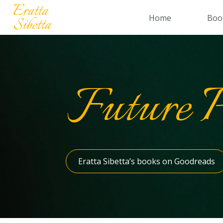
Eratta
Home
Boo
Sibetta
Future P
Eratta Sibetta’s books on Goodreads