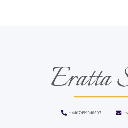
Eratta S
+4407459048807
er